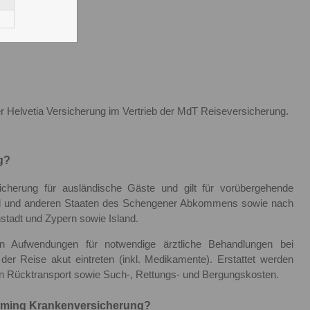
r Helvetia Versicherung im Vertrieb der MdT Reiseversicherung.
g?
icherung für ausländische Gäste und gilt für vorübergehende
land und anderen Staaten des Schengener Abkommens sowie nach
stadt und Zypern sowie Island.
llen Aufwendungen für notwendige ärztliche Behandlungen bei
der Reise akut eintreten (inkl. Medikamente). Erstattet werden
en Rücktransport sowie Such-, Rettungs- und Bergungskosten.
coming Krankenversicherung?