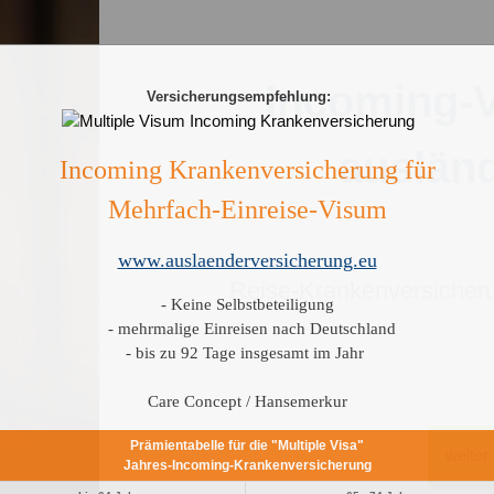
Incoming-V
Versicherungsempfehlung:
auslän
Incoming Krankenversicherung für
Mehrfach-Einreise-Visum
www.auslaenderversicherung.eu
Reise-Krankenversicher
- Keine Selbstbeteiligung
- mehrmalige Einreisen nach Deutschland
- bis zu 92 Tage insgesamt im Jahr
Care Concept / Hansemerkur
Prämientabelle für die "Multiple Visa"
weiter
Jahres-Incoming-Krankenversicherung